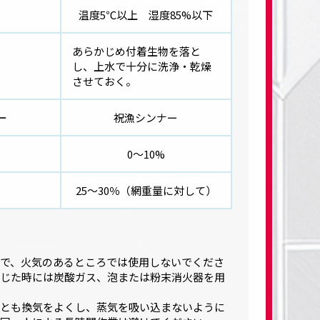
温度5℃以上 湿度85%以下
あらかじめ付着生物を落と
し、上水で十分に洗浄・乾燥
させておく。
ー
祝漁シンナー
0～10%
25～30％（網重量に対して）
で、火気のあるところでは使用しないでくださ
じた時には炭酸ガス、泡または粉末消火器を用
とも換気をよくし、蒸気を吸い込まないように