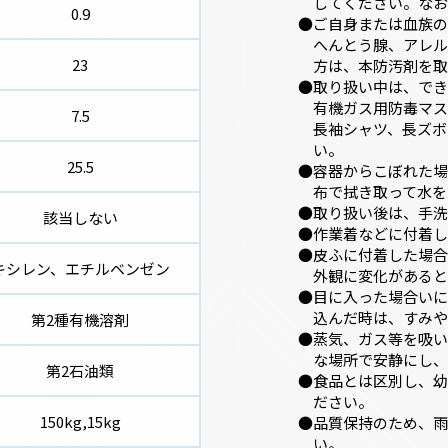
してください。なお
0.9
ご自身または血族の
へんとう腺、アレル
23
方は、本防汚剤を取
取り扱い中は、でき
有機ガス用防毒マス
7.5
長袖シャツ、長ズボ
い。
25.5
容器からこぼれた場
布で拭き取って水を
取り扱い後は、手洗
該当しない
作業着などに付着し
皮ふに付着した場合
キシレン、エチルベンゼン
外観に変化があると
目に入った場合いに
込んだ時は、すみや
第2種有機溶剤
蒸気、ガス等を吸い
な場所で安静にし、
第2石油類
食品とは区別し、幼
ださい。
150kg,15kg
品質保持のため、雨
い。