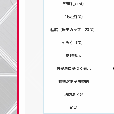
密度(g/c㎥)
引火点(℃)
粘度（岩田カップ／23℃）
引火点（℃）
劇物表示
労安法に基づく表示
有機溶剤予防規則
消防法区分
荷姿