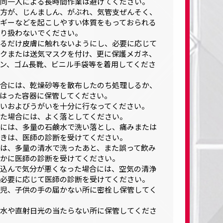
同一人による長時間作業は避けてください。
方が、じんましん、がぶれ、気管支ぜんそく、
ギーなどを起こしやすい体質をもっておられる
り扱わないでください。
るだけ皮膚に触れないようにし、必要に応じて
クまたは送気マスクを付け、更に保護メガネ、
ン、ゴム長靴、ビニル手袋等を着用してくださ
合には、乾燥砂等を散布したのち処理しるか、
はった容器に保管してください。
いおよびうがいを十分に行なってください。
た場合には、よく落としてください。
には、多量の石鹸水で洗い落とし、痛みまたは
きは、医師の診断を受けてください。
は、多量の清水で洗ったあと、また誤って飲み
かに医師の診断を受けてください。
込んで気分が悪くなった場合には、空気の清浄
必要に応じて医師の診断を受けてください。
児、子供の手の届かない所に密栓し保管してく
水や直射日光の当たらない所に保管してくださ