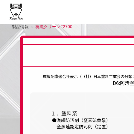
製品情報
祝漁クリーン#2700
環境配慮適合性表示（（社）日本塗料工業会の分類
D6:防汚
１．塗料系
漁網防汚剤（窒素硫黄系）
全漁連認定防汚剤（定置）